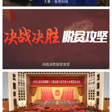
大董：食而知味
决战决胜脱贫攻坚